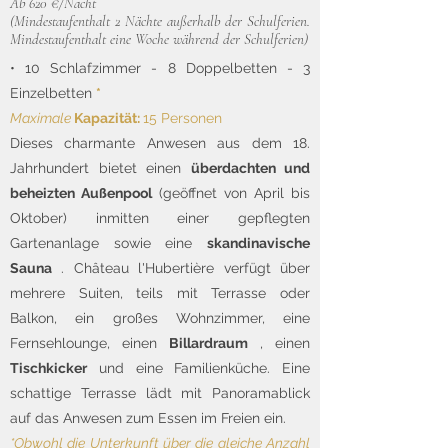
Ab 620 €/Nacht
(Mindestaufenthalt 2 Nächte außerhalb der Schulferien.
Mindestaufenthalt eine Woche während der Schulferien)
• 10 Schlafzimmer - 8 Doppelbetten - 3
Einzelbetten
*
Maximale
Kapazität:
15 Personen
Dieses charmante Anwesen aus dem 18.
Jahrhundert bietet einen
überdachten und
beheizten Außenpool
(geöffnet von April bis
Oktober) inmitten einer gepflegten
Gartenanlage sowie eine
skandinavische
Sauna
. Château l'Hubertière verfügt über
mehrere Suiten, teils mit Terrasse oder
Balkon, ein großes Wohnzimmer, eine
Fernsehlounge, einen
Billardraum
, einen
Tischkicker
und eine Familienküche. Eine
schattige Terrasse lädt mit Panoramablick
auf das Anwesen zum Essen im Freien ein.
*Obwohl die Unterkunft über die gleiche Anzahl